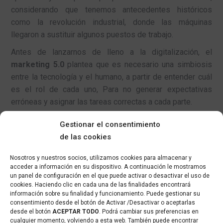
considerando que tenemos antecedentes históricos
como la revolución industrial, donde las máquinas
llegaron a sustituir algunos puestos de trabajo.
Antes de lanzarnos de lleno a la digitalización, el
marketing 5.0
plantea que es necesario una simbiosis
entre la tecnología y el humano, a partir de entender cuál
es el rol de cada uno, Para no generar expectativas
erróneas y asignar las tareas correctas a cada parte.
Entender este punto, será crucial para triunfar en el
Gestionar el consentimiento
mundo digital y perder el miedo a la implementación
de las cookies
tecnológica propias de la
revolución industrial 5.0
.
Nosotros y nuestros socios, utilizamos cookies para almacenar y
Aunque el
marketing 5.0
parezca muy técnico, sin
acceder a información en su dispositivo. A continuación le mostramos
encontrar el equilibrio entre tecnología y ser humano ya
un panel de configuración en el que puede activar o desactivar el uso de
cookies. Haciendo clic en cada una de las finalidades encontrará
podemos predecir un game over. Saber qué rol ocupa
información sobre su finalidad y funcionamiento. Puede gestionar su
cada uno y operar en función de ello es imprescindible
consentimiento desde el botón de Activar /Desactivar o aceptarlas
para la
digitalización
propia de la
revolución industrial
desde el botón
ACEPTAR TODO
. Podrá cambiar sus preferencias en
cualquier momento, volviendo a esta web. También puede encontrar