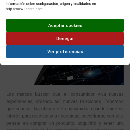
5.0
.
información sobre configuración, origen y finalidades en:
http://www.ilabora.com
Aceptar cookies
Denegar
Ver preferencias
Las marcas buscan que el consumidor viva nuevas
experiencias, creando así nuevas relaciones. Tenemos
que conocer las etapas del consumidor: cuando nace su
interés para resolver una necesidad, encontrarse con ella,
pensar en comprar un producto, adquirirlo y tener una