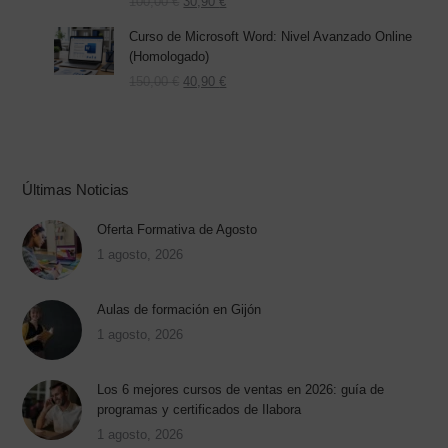
El
El
100,00
€
30,90
€
precio
precio
Curso de Microsoft Word: Nivel Avanzado Online
original
actual
(Homologado)
era:
es:
100,00 €.
El
30,90 €.
El
150,00
€
40,90
€
precio
precio
original
actual
era:
es:
150,00 €.
40,90 €.
Últimas Noticias
Oferta Formativa de Agosto
1 agosto, 2026
Aulas de formación en Gijón
1 agosto, 2026
Los 6 mejores cursos de ventas en 2026: guía de
programas y certificados de Ilabora
1 agosto, 2026