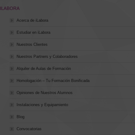
en
en
en
en
en
en
ILABORA
una
una
una
una
una
una
Acerca de iLabora
nueva
nueva
nueva
nueva
nueva
nueva
ventana/pestaña
ventana/pestaña
ventana/pestaña
ventana/pestaña
ventana/pestaña
ventana/pestaña
Estudiar en iLabora
Nuestros Clientes
Nuestros Partners y Colaboradores
Alquiler de Aulas de Formación
Homologación – Tu Formación Bonificada
Opiniones de Nuestros Alumnos
Instalaciones y Equipamiento
Blog
Convocatorias