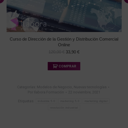
Curso de Dirección de la Gestión y Distribución Comercial
Online
El
El
120,00
€
33,90
€
precio
precio
original
actual
Este
COMPRAR
era:
es:
producto
120,00 €.
33,90 €.
tiene
múltiples
Categorías:
Modelos de Negocio
,
Nuevas tecnologías
variantes.
Por
Ilabora Formación
22 noviembre, 2021
Las
opciones
Etiquetas:
industria 5.0
marketing 5.0
marketing digital
se
revolución industrial
pueden
elegir
en
la