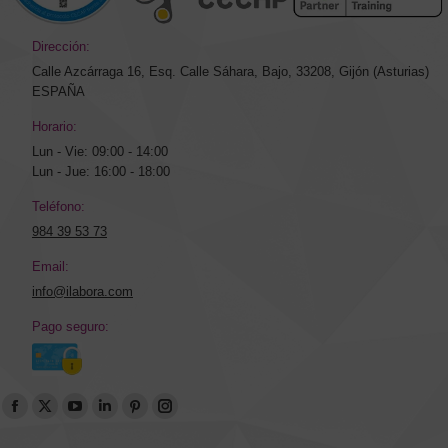
Dirección:
Calle Azcárraga 16, Esq. Calle Sáhara, Bajo, 33208, Gijón (Asturias)
ESPAÑA
Horario:
Lun - Vie: 09:00 - 14:00
Lun - Jue: 16:00 - 18:00
Teléfono:
984 39 53 73
Email:
info@ilabora.com
Pago seguro:
Encuéntranos en:
Abrir
Abrir
Abrir
Abrir
Abrir
Abrir
enlace
enlace
enlace
enlace
enlace
enlace