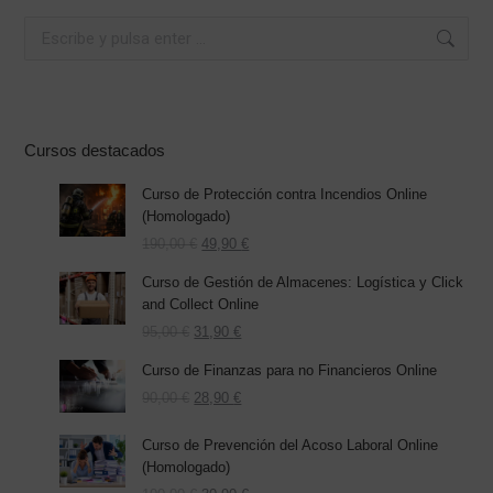
Buscar:
Cursos destacados
Curso de Protección contra Incendios Online
(Homologado)
El
El
190,00
€
49,90
€
precio
precio
Curso de Gestión de Almacenes: Logística y Click
original
actual
and Collect Online
era:
es:
El
190,00 €.
El
49,90 €.
95,00
€
31,90
€
precio
precio
Curso de Finanzas para no Financieros Online
original
actual
era:
El
es:
El
90,00
€
28,90
€
95,00 €.
precio
31,90 €.
precio
original
actual
Curso de Prevención del Acoso Laboral Online
era:
es:
(Homologado)
90,00 €.
28,90 €.