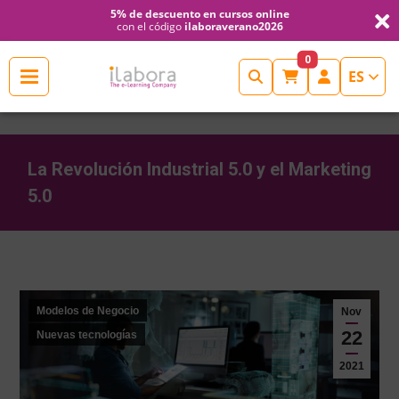
5% de descuento en cursos online
con el código
ilaboraverano2026
Cerrar
0
ES
INICIO
ESCUELAS
DE
La Revolución Industrial 5.0 y el Marketing
5.0
FORMACIÓN
Estás aquí:
CONTINUA
FORMACIÓN
Modelos de Negocio
Nov
22
Nuevas tecnologías
NOTICIAS
2021
RCP-