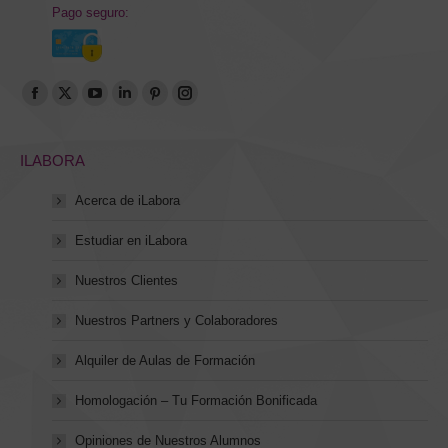
Pago seguro:
Encuéntranos en:
Abrir
Abrir
Abrir
Abrir
Abrir
Abrir
enlace
enlace
enlace
enlace
enlace
enlace
en
en
en
en
en
en
ILABORA
una
una
una
una
una
una
Acerca de iLabora
nueva
nueva
nueva
nueva
nueva
nueva
ventana/pestaña
ventana/pestaña
ventana/pestaña
ventana/pestaña
ventana/pestaña
ventana/pestaña
Estudiar en iLabora
Nuestros Clientes
Nuestros Partners y Colaboradores
Alquiler de Aulas de Formación
Homologación – Tu Formación Bonificada
Opiniones de Nuestros Alumnos