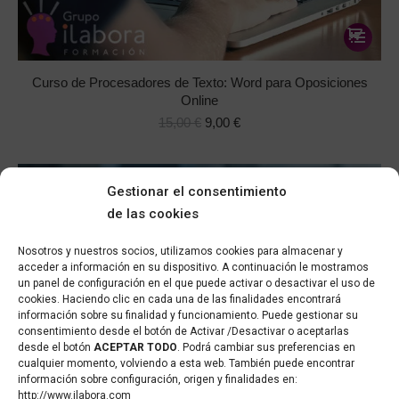
Este
producto
tiene
Curso de Procesadores de Texto: Word para Oposiciones
múltiple
Online
El
El
variantes
15,00
€
9,00
€
precio
precio
Las
original
actual
opcione
era:
es:
se
Gestionar el consentimiento
15,00 €.
9,00 €.
-74%
pueden
de las cookies
elegir
Nosotros y nuestros socios, utilizamos cookies para almacenar y
en
acceder a información en su dispositivo. A continuación le mostramos
la
un panel de configuración en el que puede activar o desactivar el uso de
página
cookies. Haciendo clic en cada una de las finalidades encontrará
información sobre su finalidad y funcionamiento. Puede gestionar su
de
consentimiento desde el botón de Activar /Desactivar o aceptarlas
producto
desde el botón
ACEPTAR TODO
. Podrá cambiar sus preferencias en
cualquier momento, volviendo a esta web. También puede encontrar
información sobre configuración, origen y finalidades en:
http://www.ilabora.com