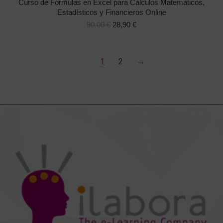
Curso de Fórmulas en Excel para Cálculos Matemáticos,
múltiple
Estadísticos y Financieros Online
El
El
variantes
90,00
€
28,90
€
precio
precio
Las
original
actual
opcione
era:
es:
1
2
→
se
90,00 €.
28,90 €.
pueden
elegir
en
la
página
de
producto