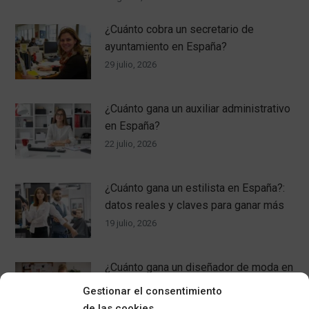
¿Cuánto cobra un secretario de
ayuntamiento en España?
29 julio, 2026
¿Cuánto gana un auxiliar administrativo
en España?
22 julio, 2026
¿Cuánto gana un estilista en España?:
datos reales y claves para ganar más
19 julio, 2026
¿Cuánto gana un diseñador de moda en
España?
Gestionar el consentimiento
15 julio, 2026
de las cookies