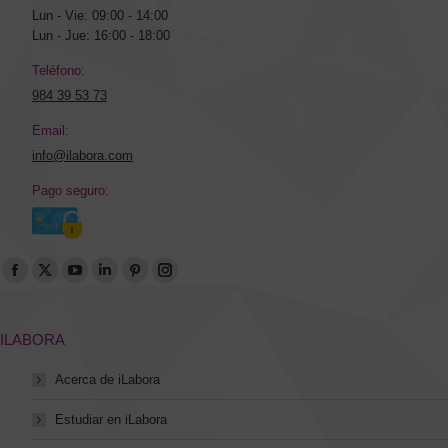
Lun - Vie: 09:00 - 14:00
Lun - Jue: 16:00 - 18:00
Teléfono:
984 39 53 73
Email:
info@ilabora.com
Pago seguro:
Encuéntranos en:
Abrir
Abrir
Abrir
Abrir
Abrir
Abrir
enlace
enlace
enlace
enlace
enlace
enlace
en
en
en
en
en
en
ILABORA
una
una
una
una
una
una
Acerca de iLabora
nueva
nueva
nueva
nueva
nueva
nueva
ventana/pestaña
ventana/pestaña
ventana/pestaña
ventana/pestaña
ventana/pestaña
ventana/pestaña
Estudiar en iLabora