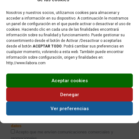
Nosotros y nuestros socios, utilizamos cookies para almacenar y
Las diferencias entre marketing y
acceder a información en su dispositivo. A continuación le mostramos
un panel de configuración en el que puede activar o desactivar el uso de
publicidad: ¿qué son y cómo se
cookies. Haciendo clic en cada una de las finalidades encontrará
relacionan?
información sobre su finalidad y funcionamiento. Puede gestionar su
8 julio, 2026
consentimiento desde el botón de Activar /Desactivar o aceptarlas
desde el botón
ACEPTAR TODO
. Podrá cambiar sus preferencias en
cualquier momento, volviendo a esta web. También puede encontrar
información sobre configuración, origen y finalidades en:
http://www.ilabora.com
Inscríbete en nuestra Newsletter
Aceptar cookies
¿Quieres recibir la newsletter? Sé el primero en recibir las últimas
Denegar
novedades sobre iLabora
Ver preferencias
He leído y acepto la
política de privacidad
y
protección de
datos
Acepto que me envíen comunicaciones comerciales y
promocionales