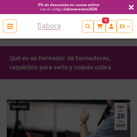
5% de descuento en cursos online
con el código
ilaboraverano2026
Cerrar
0
ES
INICIO
ESCUELAS
DE
Qué es un formador de formadores,
requisitos para serlo y cuánto cobra
FORMACIÓN
Estás aquí:
CONTINUA
FORMACIÓN
Noticias
Oct
20
NOTICIAS
2025
RCP-