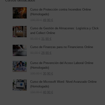
Cursos destacados
Curso de Protección contra Incendios Online
(Homologado)
El
El
190,00
€
49,90
€
precio
precio
Curso de Gestión de Almacenes: Logística y Click
original
actual
and Collect Online
era:
es:
El
190,00 €.
El
49,90 €.
95,00
€
31,90
€
precio
precio
Curso de Finanzas para no Financieros Online
original
actual
era:
El
es:
El
90,00
€
28,90
€
95,00 €.
precio
31,90 €.
precio
original
actual
Curso de Prevención del Acoso Laboral Online
era:
es:
(Homologado)
90,00 €.
28,90 €.
El
El
100,00
€
30,90
€
precio
precio
Curso de Microsoft Word: Nivel Avanzado Online
original
actual
(Homologado)
era:
es:
100,00 €.
El
30,90 €.
El
150,00
€
40,90
€
precio
precio
original
actual