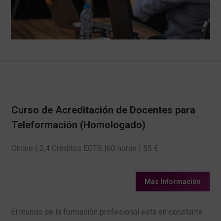
DESA
CONVOCATORIAS
BLOG
Curso de Acreditación de Docentes para
CONTACTO
Teleformación (Homologado)
AULA
Online | 2,4 Créditos ECTS |60 horas | 55 €
VIRTUAL
Más Información
AYUDA
El mundo de la formación profesional está en constante