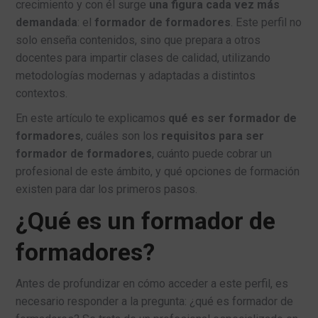
CONTACTO
crecimiento y con él surge
una figura cada vez más
demandada
: el
formador de formadores
. Este perfil no
984 39 53 73
solo enseña contenidos, sino que prepara a otros
info@ilabora.com
docentes para impartir clases de calidad, utilizando
metodologías modernas y adaptadas a distintos
contextos.
En este artículo te explicamos
qué es ser formador de
formadores
, cuáles son los
requisitos para ser
formador de formadores
, cuánto puede cobrar un
profesional de este ámbito, y qué opciones de formación
existen para dar los primeros pasos.
¿Qué es un formador de
formadores?
Antes de profundizar en cómo acceder a este perfil, es
necesario responder a la pregunta: ¿qué es formador de