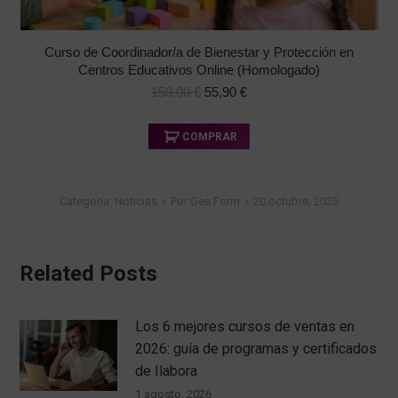
Curso de Coordinador/a de Bienestar y Protección en
Centros Educativos Online (Homologado)
El
El
150,00
€
55,90
€
precio
precio
original
actual
Este
COMPRAR
era:
es:
producto
150,00 €.
55,90 €.
tiene
múltiples
Categoría:
Noticias
Por
Ges Form
20 octubre, 2025
variantes.
Las
opciones
se
Related Posts
pueden
elegir
en
Los 6 mejores cursos de ventas en
la
página
2026: guía de programas y certificados
de
de Ilabora
producto
1 agosto, 2026