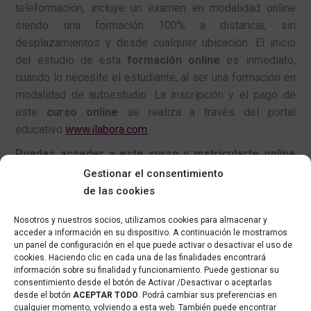
teleformación, incluye un examen en modalidad online
siendo una formación 100% a distancia, sin
desplazamientos y desde cualquier ubicación. El inicio
del estudio de esta
formación online
es inmediato,
cuando lo necesite el estudiante, al ser una formación en
modalidad de autoestudio. La inscripción y el pago de
este
curso online
se realiza a través del portal
educativo
www.ilabora.com
.
Puedes acceder a este curso y matricularte online
haciendo clic en el siguiente
enlace
.
Gestionar el consentimiento
de las cookies
Inscríbete
ahora a nuestro curso online de
Controladores Lógicos Programables y desbloquea
Nosotros y nuestros socios, utilizamos cookies para almacenar y
tu potencial para diseñar el futuro de la industria.
acceder a información en su dispositivo. A continuación le mostramos
un panel de configuración en el que puede activar o desactivar el uso de
cookies. Haciendo clic en cada una de las finalidades encontrará
información sobre su finalidad y funcionamiento. Puede gestionar su
consentimiento desde el botón de Activar /Desactivar o aceptarlas
desde el botón
ACEPTAR TODO
. Podrá cambiar sus preferencias en
cualquier momento, volviendo a esta web. También puede encontrar