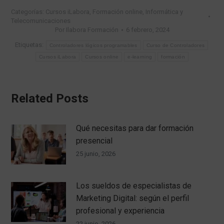
múltiples
Categorías:
Cursos iLabora
,
Formación online
,
Informática y
variantes.
Telecomunicaciones
Las
Por
Ilabora Formación
6 febrero, 2024
opciones
se
Etiquetas:
Controladores lógicos programables
Curso de Controladores
pueden
Cursos iLabora
Cursos online
e-learning
formación
elegir
en
la
página
Related Posts
de
producto
Qué necesitas para dar formación
presencial
25 junio, 2026
Los sueldos de especialistas de
Marketing Digital: según el perfil
profesional y experiencia
22 junio, 2026