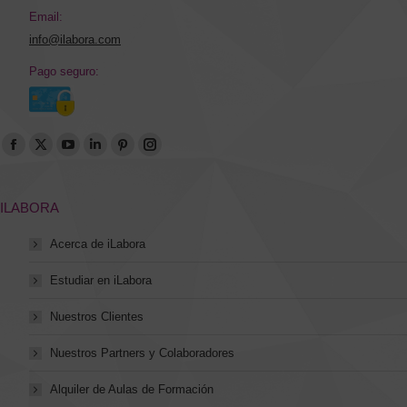
Email:
info@ilabora.com
Pago seguro:
Encuéntranos en:
Abrir
Abrir
Abrir
Abrir
Abrir
Abrir
enlace
enlace
enlace
enlace
enlace
enlace
en
en
en
en
en
en
ILABORA
una
una
una
una
una
una
Acerca de iLabora
nueva
nueva
nueva
nueva
nueva
nueva
ventana/pestaña
ventana/pestaña
ventana/pestaña
ventana/pestaña
ventana/pestaña
ventana/pestaña
Estudiar en iLabora
Nuestros Clientes
Nuestros Partners y Colaboradores
Alquiler de Aulas de Formación