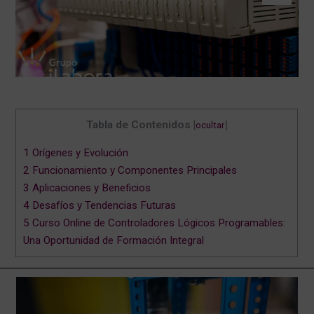
DESA
CONVOCATORIAS
BLOG
Tabla de Contenidos
[
ocultar
]
1
Orígenes y Evolución
CONTACTO
2
Funcionamiento y Componentes Principales
3
Aplicaciones y Beneficios
AULA
4
Desafíos y Tendencias Futuras
5
Curso Online de Controladores Lógicos Programables:
VIRTUAL
Una Oportunidad de Formación Integral
AYUDA