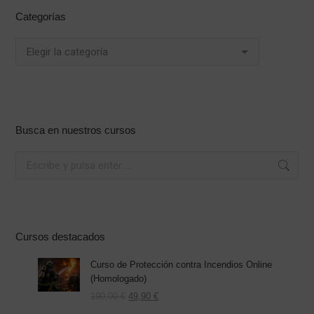
Categorías
Categorías
Busca en nuestros cursos
Buscar:
Cursos destacados
Curso de Protección contra Incendios Online
(Homologado)
El
El
190,00
€
49,90
€
precio
precio