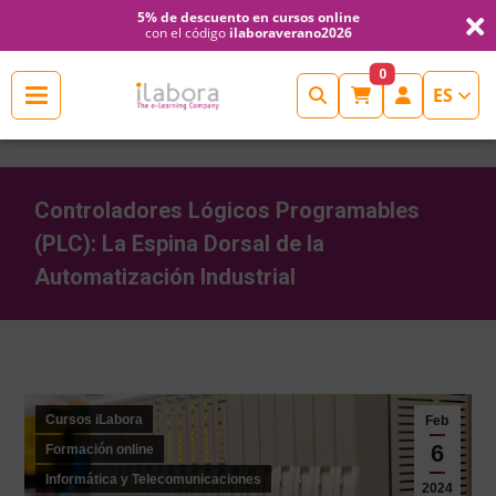
5% de descuento en cursos online
con el código
ilaboraverano2026
Cerrar
0
ES
INICIO
ESCUELAS
DE
Controladores Lógicos Programables
(PLC): La Espina Dorsal de la
FORMACIÓN
Automatización Industrial
CONTINUA
Estás aquí:
FORMACIÓN
Cursos iLabora
Feb
NOTICIAS
6
Formación online
RCP-
Informática y Telecomunicaciones
2024