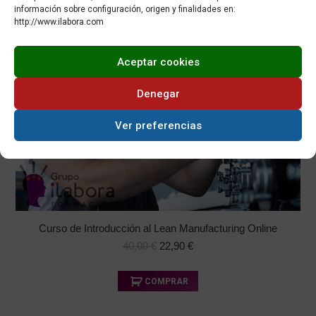
-43%
información sobre configuración, origen y finalidades en:
http://www.ilabora.com
Aceptar cookies
Denegar
Ver preferencias
Curso de Introducción al Lean Manufacturing Online
El
El
40,00
€
22,90
€
precio
precio
original
actual
Este
COMPRAR
era:
es:
producto
40,00 €.
22,90 €.
tiene